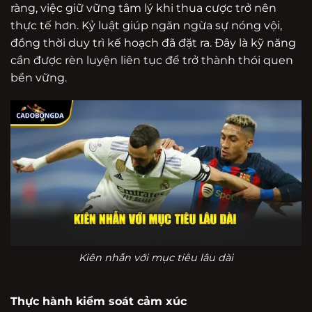
ràng, việc giữ vững tâm lý khi thua cược trở nên
thực tế hơn. Kỷ luật giúp ngăn ngừa sự nóng vội,
đồng thời duy trì kế hoạch đã đặt ra. Đây là kỹ năng
cần được rèn luyện liên tục để trở thành thói quen
bền vững.
Kiên nhẫn với mục tiêu lâu dài
Thực hành kiểm soát cảm xúc