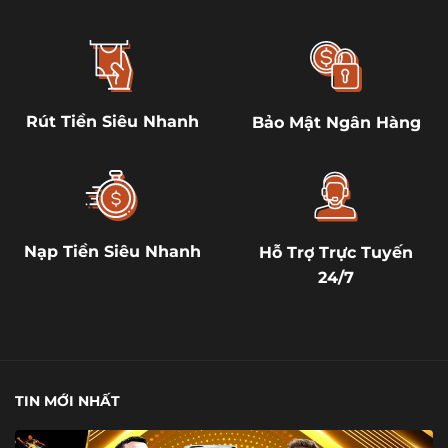
Rút Tiền Siêu Nhanh
Bảo Mật Ngân Hàng
Nạp Tiền Siêu Nhanh
Hỗ Trợ Trực Tuyến
24/7
TIN MỚI NHẤT