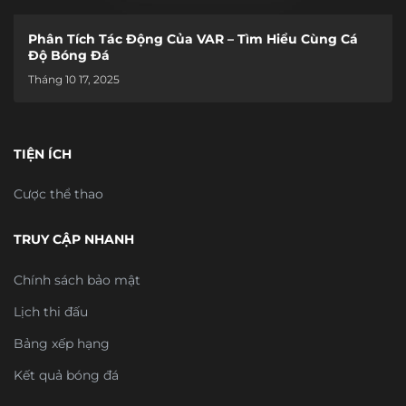
Phân Tích Tác Động Của VAR – Tìm Hiểu Cùng Cá
Độ Bóng Đá
Tháng 10 17, 2025
TIỆN ÍCH
Cược thể thao
TRUY CẬP NHANH
Chính sách bảo mật
Lịch thi đấu
Bảng xếp hạng
Kết quả bóng đá