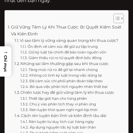
nhật đến bạn ngay.
Table of Contents
Giữ Vững Tâm Lý Khi Thua Cược: Bí Quyết Kiểm Soát
Và Kiên Định
Vì sao tâm lý vững vàng quan trọng khi thua cược?
Ổn định về cảm xúc để giữ sự tập trung
→
Giữ kỷ luật tài chính để bảo toàn nguồn vốn
Chỉ mục
Giảm thiểu rủi ro từ quyết định bốc đồng
Những sai lầm thường gặp sau khi thua cược
Tăng mức rủi ro để gỡ lại nhanh chóng
Không có tính kỷ luật trong việc dừng lại
Để cảm xúc chi phối phán đoán tiếp theo
Bỏ qua việc phân tích nguyên nhân thất bại
Chiến lược hay để giữ vững tâm lý khi thua cược
Thiết lập giới hạn cho từng phiên
Chú ý vào phân tích thay vì phản ứng
Rèn luyện thói quen nghỉ ngơi kịp thời
Cách rèn luyện bản lĩnh và kiên định lâu dài
Rèn luyện tư duy tích cực hàng ngày
Áp dụng nguyên tắc kỷ luật bản thân