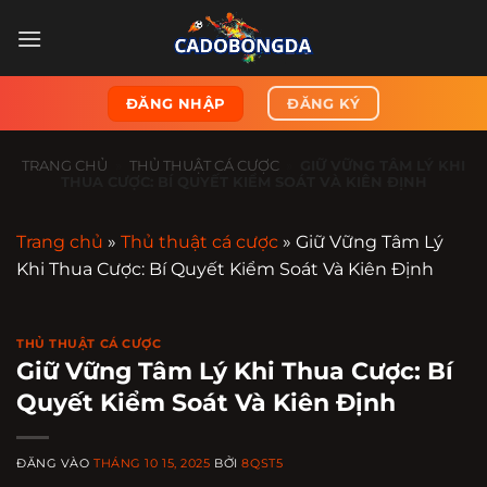
Bỏ
qua
nội
dung
ĐĂNG NHẬP
ĐĂNG KÝ
TRANG CHỦ
»
THỦ THUẬT CÁ CƯỢC
»
GIỮ VỮNG TÂM LÝ KHI
THUA CƯỢC: BÍ QUYẾT KIỂM SOÁT VÀ KIÊN ĐỊNH
Trang chủ
»
Thủ thuật cá cược
»
Giữ Vững Tâm Lý
Khi Thua Cược: Bí Quyết Kiểm Soát Và Kiên Định
THỦ THUẬT CÁ CƯỢC
Giữ Vững Tâm Lý Khi Thua Cược: Bí
Quyết Kiểm Soát Và Kiên Định
ĐĂNG VÀO
THÁNG 10 15, 2025
BỞI
8QST5